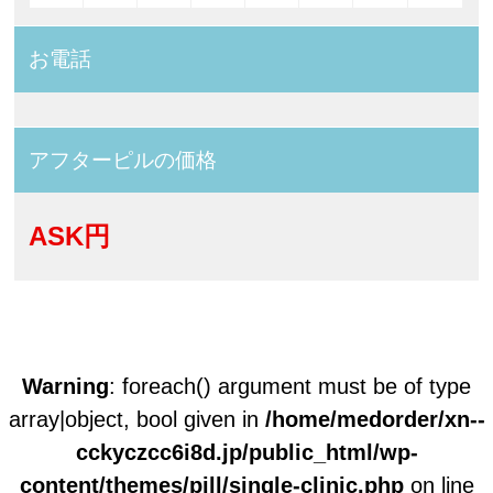
お電話
アフターピルの価格
ASK円
Warning
: foreach() argument must be of type
array|object, bool given in
/home/medorder/xn--
cckyczcc6i8d.jp/public_html/wp-
content/themes/pill/single-clinic.php
on line