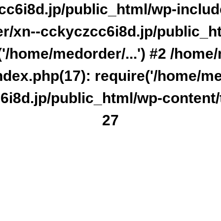
c6i8d.jp/public_html/wp-include
r/xn--cckyczcc6i8d.jp/public_h
'/home/medorder/...') #2 /home
dex.php(17): require('/home/med
i8d.jp/public_html/wp-content/
27