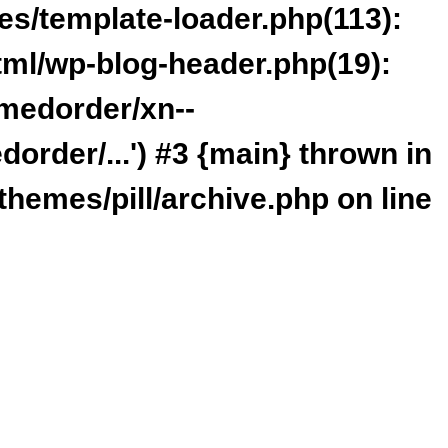
s/template-loader.php(113):
tml/wp-blog-header.php(19):
/medorder/xn--
order/...') #3 {main} thrown in
themes/pill/archive.php
on line