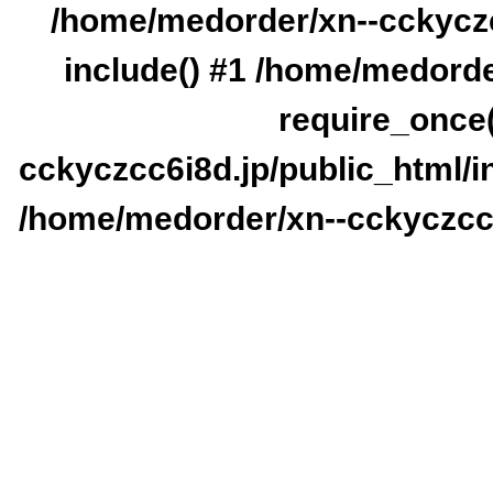
/home/medorder/xn--cckyczc
include() #1 /home/medorde
require_once(
cckyczcc6i8d.jp/public_html/in
/home/medorder/xn--cckyczcc6