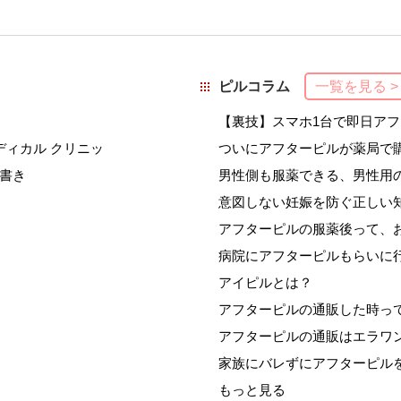
ピルコラム
一覧を見る >
【裏技】スマホ1台で即日ア
ディカル クリニッ
ついにアフターピルが薬局で
書き
男性側も服薬できる、男性用
意図しない妊娠を防ぐ正しい
アフターピルの服薬後って、
病院にアフターピルもらいに
アイピルとは？
アフターピルの通販した時っ
アフターピルの通販はエラワ
家族にバレずにアフターピル
もっと見る