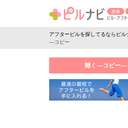
アフターピルを探してるならピルナビ
—コピー
開く—コピー—