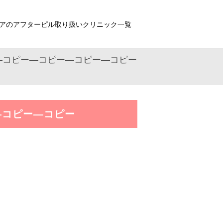
アのアフターピル取り扱いクリニック一覧
)—コピー—コピー—コピー—コピー
—コピー—コピー